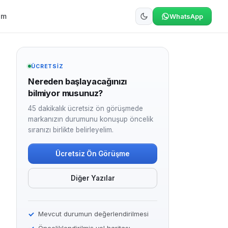
şim
WhatsApp
ÜCRETSIZ
Nereden başlayacağınızı
bilmiyor musunuz?
45 dakikalık ücretsiz ön görüşmede
markanızın durumunu konuşup öncelik
sıranızı birlikte belirleyelim.
Ücretsiz Ön Görüşme
Diğer Yazılar
Mevcut durumun değerlendirilmesi
Önceliklendirilmiş yol haritası