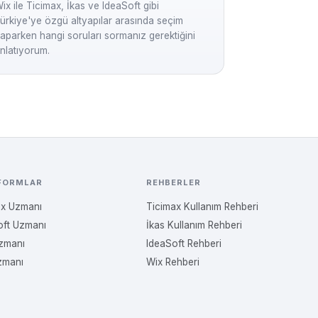
ix ile Ticimax, İkas ve IdeaSoft gibi
ürkiye'ye özgü altyapılar arasında seçim
aparken hangi soruları sormanız gerektiğini
nlatıyorum.
FORMLAR
REHBERLER
ax Uzmanı
Ticimax Kullanım Rehberi
oft Uzmanı
İkas Kullanım Rehberi
Uzmanı
IdeaSoft Rehberi
zmanı
Wix Rehberi