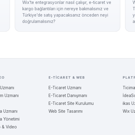
Wix'te entegrasyonlar nasıl çalışır, e-ticaret ve
W
kargo bağlantıları için nereye bakmalısınız ve
T
Türkiye'de satış yapacaksanız önceden neyi
y
doğrulamalısınız?
a
EO
E-TICARET & WEB
PLAT
 Uzmanı
E-Ticaret Uzmanı
Ticim
am Uzmanı
E-Ticaret Danışmanı
İdeaS
E-Ticaret Site Kurulumu
ikas 
a Uzmanı
Web Site Tasarımı
Wix U
a Yönetimi
o & Video