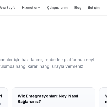
Ana Sayfa
Hizmetler
Çalışmalarım
Blog
İletişim
enler için hazırlanmış rehberler: platformun neyi
kurulumda hangi kararı hangi sırayla vermeniz
i
Wix Entegrasyonları: Neyi Nasıl
W
Bağlarsınız?
m
ı