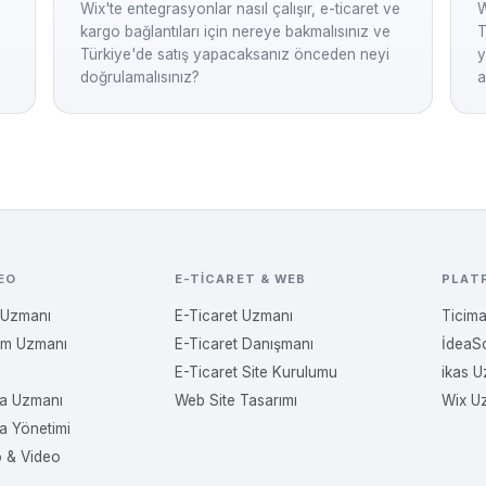
Wix'te entegrasyonlar nasıl çalışır, e-ticaret ve
W
kargo bağlantıları için nereye bakmalısınız ve
T
Türkiye'de satış yapacaksanız önceden neyi
y
doğrulamalısınız?
a
EO
E-TICARET & WEB
PLAT
 Uzmanı
E-Ticaret Uzmanı
Ticim
am Uzmanı
E-Ticaret Danışmanı
İdeaS
E-Ticaret Site Kurulumu
ikas 
a Uzmanı
Web Site Tasarımı
Wix U
a Yönetimi
o & Video