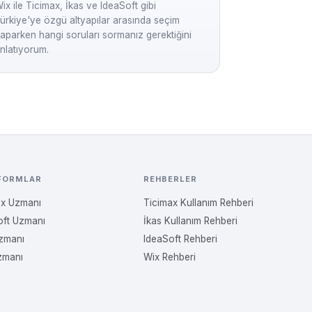
ix ile Ticimax, İkas ve IdeaSoft gibi
ürkiye'ye özgü altyapılar arasında seçim
aparken hangi soruları sormanız gerektiğini
nlatıyorum.
FORMLAR
REHBERLER
ax Uzmanı
Ticimax Kullanım Rehberi
oft Uzmanı
İkas Kullanım Rehberi
Uzmanı
IdeaSoft Rehberi
zmanı
Wix Rehberi