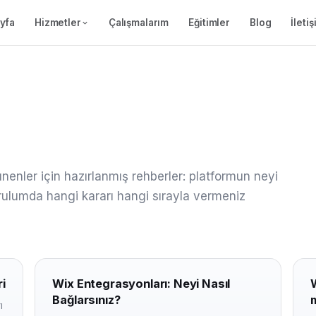
yfa
Hizmetler
Çalışmalarım
Eğitimler
Blog
İleti
enler için hazırlanmış rehberler: platformun neyi
kurulumda hangi kararı hangi sırayla vermeniz
i
Wix Entegrasyonları: Neyi Nasıl
W
Bağlarsınız?
m
ı