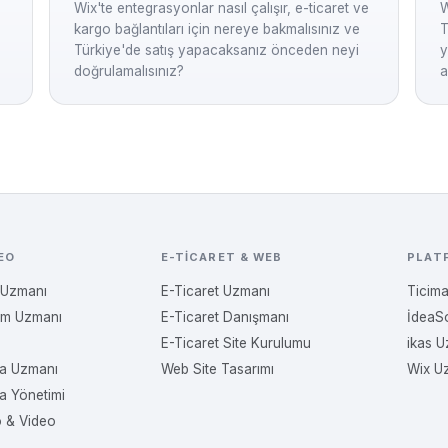
Wix'te entegrasyonlar nasıl çalışır, e-ticaret ve
W
kargo bağlantıları için nereye bakmalısınız ve
T
Türkiye'de satış yapacaksanız önceden neyi
y
doğrulamalısınız?
a
EO
E-TICARET & WEB
PLAT
 Uzmanı
E-Ticaret Uzmanı
Ticim
am Uzmanı
E-Ticaret Danışmanı
İdeaS
E-Ticaret Site Kurulumu
ikas 
a Uzmanı
Web Site Tasarımı
Wix U
a Yönetimi
o & Video