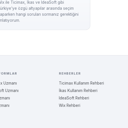
ix ile Ticimax, İkas ve IdeaSoft gibi
ürkiye'ye özgü altyapılar arasında seçim
aparken hangi soruları sormanız gerektiğini
nlatıyorum.
FORMLAR
REHBERLER
ax Uzmanı
Ticimax Kullanım Rehberi
oft Uzmanı
İkas Kullanım Rehberi
Uzmanı
IdeaSoft Rehberi
zmanı
Wix Rehberi