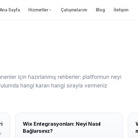
Ana Sayfa
Hizmetler
Çalışmalarım
Blog
İletişim
enler için hazırlanmış rehberler: platformun neyi
kurulumda hangi kararı hangi sırayla vermeniz
i
Wix Entegrasyonları: Neyi Nasıl
W
Bağlarsınız?
m
ı