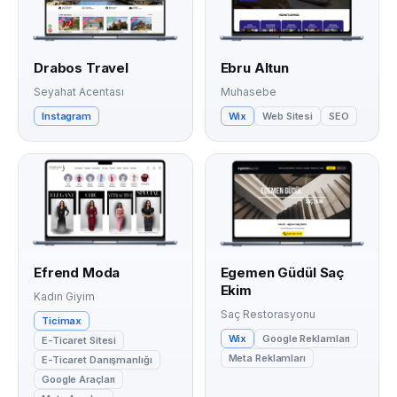
Drabos Travel
Ebru Altun
Seyahat Acentası
Muhasebe
Instagram
Wix
Web Sitesi
SEO
Efrend Moda
Egemen Güdül Saç
Ekim
Kadın Giyim
Saç Restorasyonu
Ticimax
Wix
Google Reklamları
E-Ticaret Sitesi
Meta Reklamları
E-Ticaret Danışmanlığı
Google Araçları