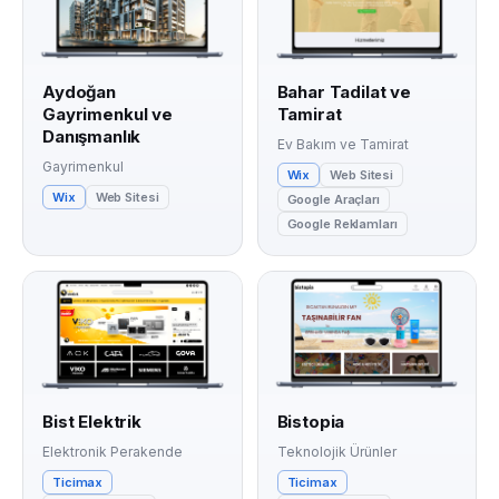
Aydoğan
Bahar Tadilat ve
Gayrimenkul ve
Tamirat
Danışmanlık
Ev Bakım ve Tamirat
Gayrimenkul
Wix
Web Sitesi
Wix
Web Sitesi
Google Araçları
Google Reklamları
Bist Elektrik
Bistopia
Elektronik Perakende
Teknolojik Ürünler
Ticimax
Ticimax