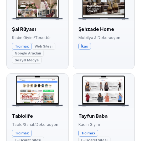
Şal Rüyası
Şehzade Home
Kadın Giyim/Tesettür
Mobilya & Dekorasyon
Ticimax
Web Sitesi
İkas
Google Araçları
Sosyal Medya
Tablolife
Tayfun Baba
Tablo/Sanat/Dekorasyon
Kadın Giyim
Ticimax
Ticimax
E-Ticaret Sitesi
E-Ticaret Sitesi