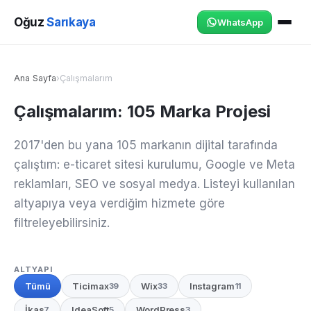
Oğuz
Sarıkaya
WhatsApp
Ana Sayfa
›
Çalışmalarım
Çalışmalarım: 105 Marka Projesi
2017'den bu yana 105 markanın dijital tarafında
çalıştım: e-ticaret sitesi kurulumu, Google ve Meta
reklamları, SEO ve sosyal medya. Listeyi kullanılan
altyapıya veya verdiğim hizmete göre
filtreleyebilirsiniz.
ALTYAPI
Tümü
Ticimax
Wix
Instagram
39
33
11
İkas
IdeaSoft
WordPress
7
5
3