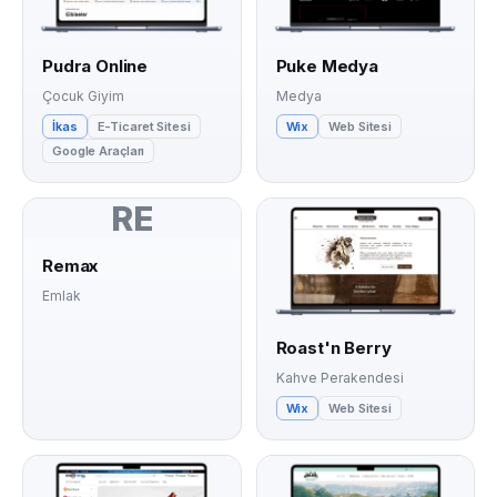
Pudra Online
Puke Medya
Çocuk Giyim
Medya
İkas
E-Ticaret Sitesi
Wix
Web Sitesi
Google Araçları
RE
Remax
Emlak
Roast'n Berry
Kahve Perakendesi
Wix
Web Sitesi