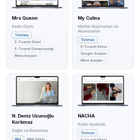
Mrs Quenn
My Culina
Kadın Giyim
Mutfak Ekipmanları ve
Aksesuarları
Ticimax
Ticimax
E-Ticaret Sitesi
E-Ticaret Sitesi
E-Ticaret Danışmanlığı
Google Araçları
Meta Araçları
Meta Araçları
N. Deniz Uzunoğlu
NACHA
Korkmaz
Kadın Ayakkabı
Sağlık ve Beslenme
Ticimax
Wix
Web Sitesi
E-Ticaret Sitesi