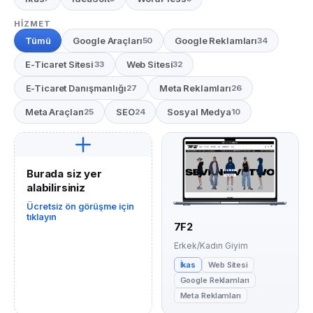
HIZMET
Tümü
Google Araçları
Google Reklamları
50
34
E-Ticaret Sitesi
Web Sitesi
33
32
E-Ticaret Danışmanlığı
Meta Reklamları
27
26
Meta Araçları
SEO
Sosyal Medya
25
24
10
Burada siz yer
alabilirsiniz
Ücretsiz ön görüşme için
tıklayın
7F2
Erkek/Kadın Giyim
İkas
Web Sitesi
Google Reklamları
Meta Reklamları