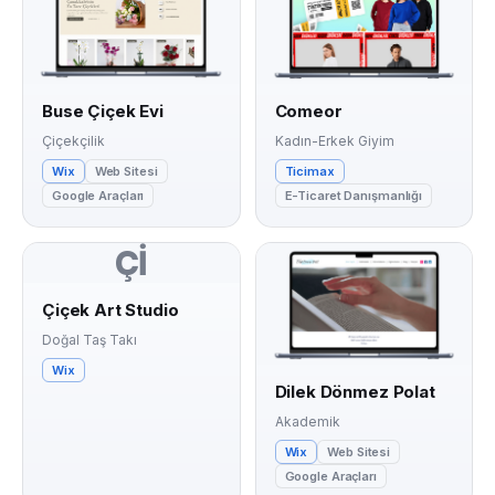
Buse Çiçek Evi
Comeor
Çiçekçilik
Kadın-Erkek Giyim
Wix
Web Sitesi
Ticimax
Google Araçları
E-Ticaret Danışmanlığı
Çİ
Çiçek Art Studio
Doğal Taş Takı
Wix
Dilek Dönmez Polat
Akademik
Wix
Web Sitesi
Google Araçları