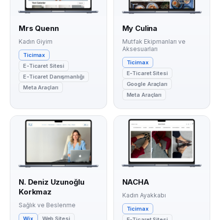
Mrs Quenn
My Culina
Kadın Giyim
Mutfak Ekipmanları ve
Aksesuarları
Ticimax
Ticimax
E-Ticaret Sitesi
E-Ticaret Sitesi
E-Ticaret Danışmanlığı
Google Araçları
Meta Araçları
Meta Araçları
N. Deniz Uzunoğlu
NACHA
Korkmaz
Kadın Ayakkabı
Sağlık ve Beslenme
Ticimax
Wix
Web Sitesi
E-Ticaret Sitesi