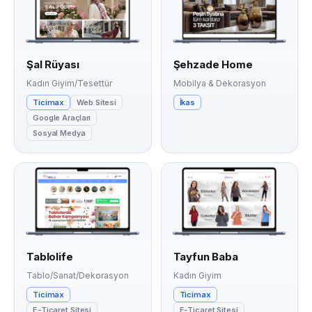
Şal Rüyası
Şehzade Home
Kadın Giyim/Tesettür
Mobilya & Dekorasyon
Ticimax
Web Sitesi
İkas
Google Araçları
Sosyal Medya
Tablolife
Tayfun Baba
Tablo/Sanat/Dekorasyon
Kadın Giyim
Ticimax
Ticimax
E-Ticaret Sitesi
E-Ticaret Sitesi