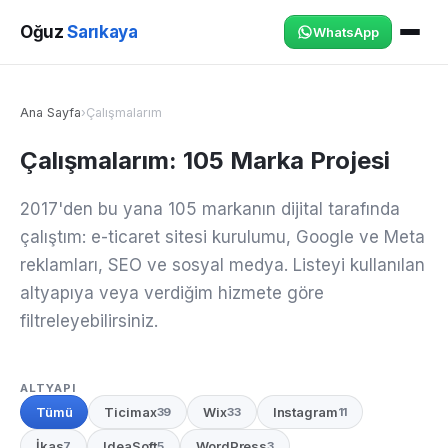
Oğuz
Sarıkaya
WhatsApp
Ana Sayfa
›
Çalışmalarım
Çalışmalarım: 105 Marka Projesi
2017'den bu yana 105 markanın dijital tarafında
çalıştım: e-ticaret sitesi kurulumu, Google ve Meta
reklamları, SEO ve sosyal medya. Listeyi kullanılan
altyapıya veya verdiğim hizmete göre
filtreleyebilirsiniz.
ALTYAPI
Tümü
Ticimax
Wix
Instagram
39
33
11
İkas
IdeaSoft
WordPress
7
5
3