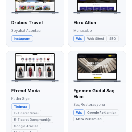
Drabos Travel
Ebru Altun
Seyahat Acentası
Muhasebe
Instagram
Wix
Web Sitesi
SEO
Efrend Moda
Egemen Güdül Saç
Ekim
Kadın Giyim
Saç Restorasyonu
Ticimax
Wix
Google Reklamları
E-Ticaret Sitesi
Meta Reklamları
E-Ticaret Danışmanlığı
Google Araçları