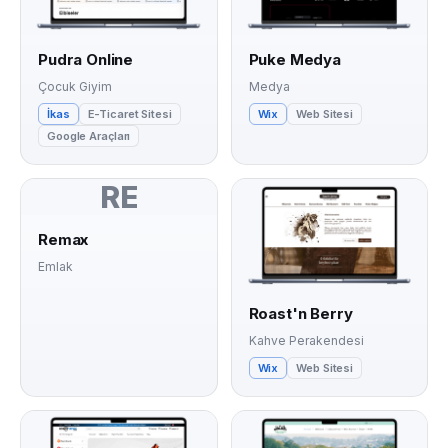
Pudra Online
Puke Medya
Çocuk Giyim
Medya
İkas
E-Ticaret Sitesi
Wix
Web Sitesi
Google Araçları
RE
Remax
Emlak
Roast'n Berry
Kahve Perakendesi
Wix
Web Sitesi