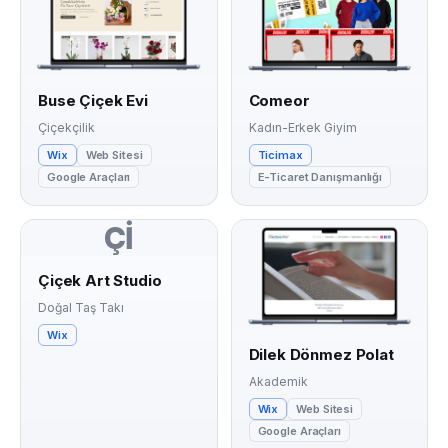
Buse Çiçek Evi
Comeor
Çiçekçilik
Kadın-Erkek Giyim
Wix
Web Sitesi
Ticimax
Google Araçları
E-Ticaret Danışmanlığı
Çİ
Çiçek Art Studio
Doğal Taş Takı
Wix
Dilek Dönmez Polat
Akademik
Wix
Web Sitesi
Google Araçları