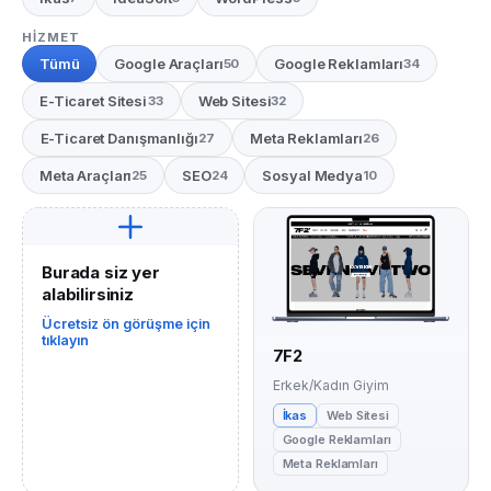
HIZMET
Tümü
Google Araçları
Google Reklamları
50
34
E-Ticaret Sitesi
Web Sitesi
33
32
E-Ticaret Danışmanlığı
Meta Reklamları
27
26
Meta Araçları
SEO
Sosyal Medya
25
24
10
Burada siz yer
alabilirsiniz
Ücretsiz ön görüşme için
tıklayın
7F2
Erkek/Kadın Giyim
İkas
Web Sitesi
Google Reklamları
Meta Reklamları