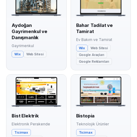
Aydoğan
Bahar Tadilat ve
Gayrimenkul ve
Tamirat
Danışmanlık
Ev Bakım ve Tamirat
Gayrimenkul
Wix
Web Sitesi
Wix
Web Sitesi
Google Araçları
Google Reklamları
Bist Elektrik
Bistopia
Elektronik Perakende
Teknolojik Ürünler
Ticimax
Ticimax