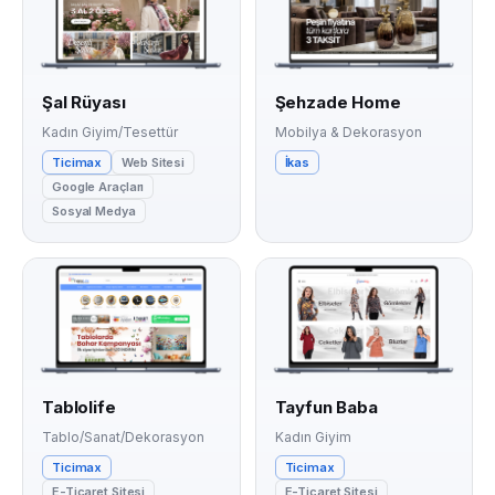
Şal Rüyası
Şehzade Home
Kadın Giyim/Tesettür
Mobilya & Dekorasyon
Ticimax
Web Sitesi
İkas
Google Araçları
Sosyal Medya
Tablolife
Tayfun Baba
Tablo/Sanat/Dekorasyon
Kadın Giyim
Ticimax
Ticimax
E-Ticaret Sitesi
E-Ticaret Sitesi