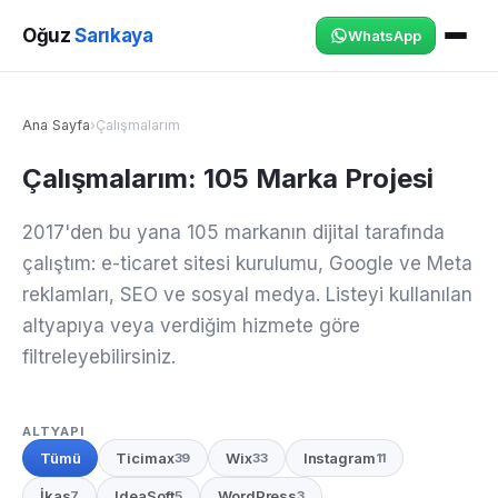
Oğuz
Sarıkaya
WhatsApp
Ana Sayfa
›
Çalışmalarım
Çalışmalarım: 105 Marka Projesi
2017'den bu yana 105 markanın dijital tarafında
çalıştım: e-ticaret sitesi kurulumu, Google ve Meta
reklamları, SEO ve sosyal medya. Listeyi kullanılan
altyapıya veya verdiğim hizmete göre
filtreleyebilirsiniz.
ALTYAPI
Tümü
Ticimax
Wix
Instagram
39
33
11
İkas
IdeaSoft
WordPress
7
5
3