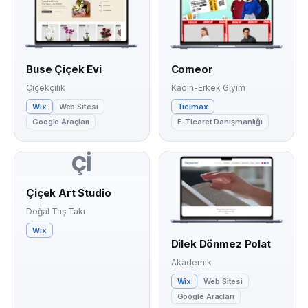
Buse Çiçek Evi
Comeor
Çiçekçilik
Kadın-Erkek Giyim
Wix
Web Sitesi
Ticimax
Google Araçları
E-Ticaret Danışmanlığı
Çİ
Çiçek Art Studio
Doğal Taş Takı
Wix
Dilek Dönmez Polat
Akademik
Wix
Web Sitesi
Google Araçları