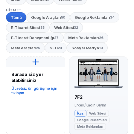
HIZMET
Tümü
Google Araçları
Google Reklamları
50
34
E-Ticaret Sitesi
Web Sitesi
33
32
E-Ticaret Danışmanlığı
Meta Reklamları
27
26
Meta Araçları
SEO
Sosyal Medya
25
24
10
Burada siz yer
alabilirsiniz
Ücretsiz ön görüşme için
tıklayın
7F2
Erkek/Kadın Giyim
İkas
Web Sitesi
Google Reklamları
Meta Reklamları