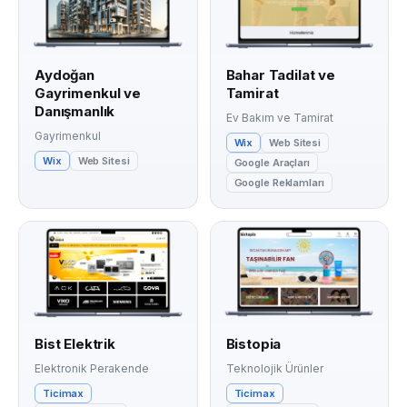
Aydoğan
Bahar Tadilat ve
Gayrimenkul ve
Tamirat
Danışmanlık
Ev Bakım ve Tamirat
Gayrimenkul
Wix
Web Sitesi
Wix
Web Sitesi
Google Araçları
Google Reklamları
Bist Elektrik
Bistopia
Elektronik Perakende
Teknolojik Ürünler
Ticimax
Ticimax