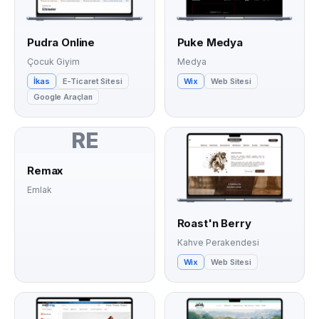
Pudra Online
Puke Medya
Çocuk Giyim
Medya
İkas
E-Ticaret Sitesi
Wix
Web Sitesi
Google Araçları
RE
Remax
Emlak
Roast'n Berry
Kahve Perakendesi
Wix
Web Sitesi