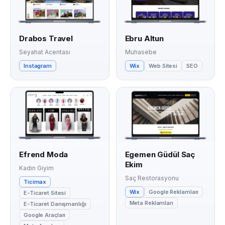
Drabos Travel
Ebru Altun
Seyahat Acentası
Muhasebe
Instagram
Wix
Web Sitesi
SEO
Efrend Moda
Egemen Güdül Saç
Ekim
Kadın Giyim
Saç Restorasyonu
Ticimax
Wix
Google Reklamları
E-Ticaret Sitesi
Meta Reklamları
E-Ticaret Danışmanlığı
Google Araçları