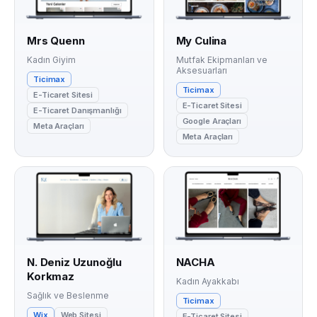
Mrs Quenn
My Culina
Kadın Giyim
Mutfak Ekipmanları ve
Aksesuarları
Ticimax
Ticimax
E-Ticaret Sitesi
E-Ticaret Sitesi
E-Ticaret Danışmanlığı
Google Araçları
Meta Araçları
Meta Araçları
N. Deniz Uzunoğlu
NACHA
Korkmaz
Kadın Ayakkabı
Sağlık ve Beslenme
Ticimax
Wix
Web Sitesi
E-Ticaret Sitesi