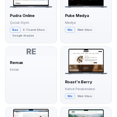
Pudra Online
Puke Medya
Çocuk Giyim
Medya
İkas
E-Ticaret Sitesi
Wix
Web Sitesi
Google Araçları
RE
Remax
Emlak
Roast'n Berry
Kahve Perakendesi
Wix
Web Sitesi