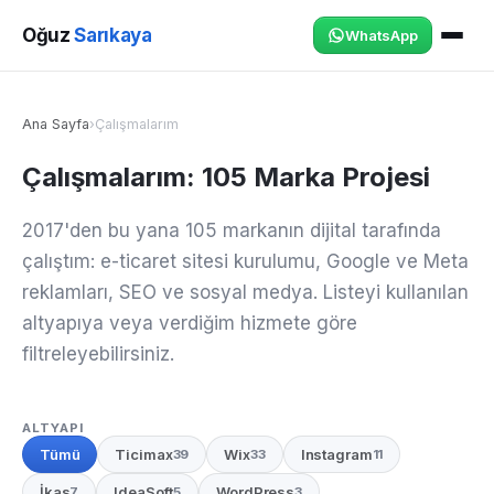
Oğuz
Sarıkaya
WhatsApp
Ana Sayfa
›
Çalışmalarım
Çalışmalarım: 105 Marka Projesi
2017'den bu yana 105 markanın dijital tarafında
çalıştım: e-ticaret sitesi kurulumu, Google ve Meta
reklamları, SEO ve sosyal medya. Listeyi kullanılan
altyapıya veya verdiğim hizmete göre
filtreleyebilirsiniz.
ALTYAPI
Tümü
Ticimax
Wix
Instagram
39
33
11
İkas
IdeaSoft
WordPress
7
5
3