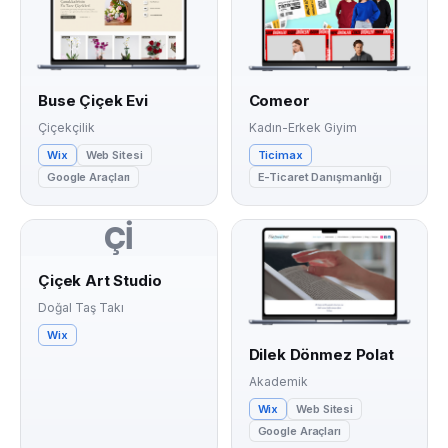
Buse Çiçek Evi
Comeor
Çiçekçilik
Kadın-Erkek Giyim
Wix
Web Sitesi
Ticimax
Google Araçları
E-Ticaret Danışmanlığı
Çİ
Çiçek Art Studio
Doğal Taş Takı
Wix
Dilek Dönmez Polat
Akademik
Wix
Web Sitesi
Google Araçları