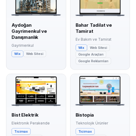
Aydoğan
Bahar Tadilat ve
Gayrimenkul ve
Tamirat
Danışmanlık
Ev Bakım ve Tamirat
Gayrimenkul
Wix
Web Sitesi
Wix
Web Sitesi
Google Araçları
Google Reklamları
Bist Elektrik
Bistopia
Elektronik Perakende
Teknolojik Ürünler
Ticimax
Ticimax