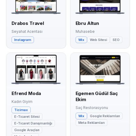
Drabos Travel
Ebru Altun
Seyahat Acentası
Muhasebe
Instagram
Wix
Web Sitesi
SEO
Efrend Moda
Egemen Güdül Saç
Ekim
Kadın Giyim
Saç Restorasyonu
Ticimax
Wix
Google Reklamları
E-Ticaret Sitesi
Meta Reklamları
E-Ticaret Danışmanlığı
Google Araçları