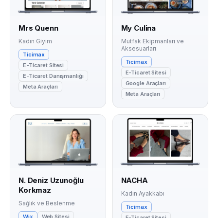
Mrs Quenn
My Culina
Kadın Giyim
Mutfak Ekipmanları ve
Aksesuarları
Ticimax
Ticimax
E-Ticaret Sitesi
E-Ticaret Sitesi
E-Ticaret Danışmanlığı
Google Araçları
Meta Araçları
Meta Araçları
N. Deniz Uzunoğlu
NACHA
Korkmaz
Kadın Ayakkabı
Sağlık ve Beslenme
Ticimax
Wix
Web Sitesi
E-Ticaret Sitesi