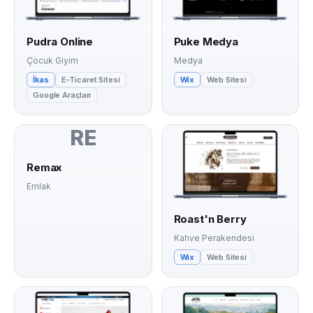
Pudra Online
Puke Medya
Çocuk Giyim
Medya
İkas
E-Ticaret Sitesi
Wix
Web Sitesi
Google Araçları
RE
Remax
Emlak
Roast'n Berry
Kahve Perakendesi
Wix
Web Sitesi