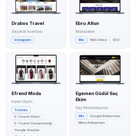
Drabos Travel
Ebru Altun
Seyahat Acentası
Muhasebe
Instagram
Wix
Web Sitesi
SEO
Efrend Moda
Egemen Güdül Saç
Ekim
Kadın Giyim
Saç Restorasyonu
Ticimax
Wix
Google Reklamları
E-Ticaret Sitesi
Meta Reklamları
E-Ticaret Danışmanlığı
Google Araçları