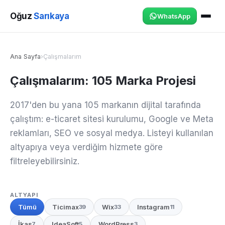
Oğuz
Sarıkaya
WhatsApp
Ana Sayfa
›
Çalışmalarım
Çalışmalarım: 105 Marka Projesi
2017'den bu yana 105 markanın dijital tarafında
çalıştım: e-ticaret sitesi kurulumu, Google ve Meta
reklamları, SEO ve sosyal medya. Listeyi kullanılan
altyapıya veya verdiğim hizmete göre
filtreleyebilirsiniz.
ALTYAPI
Tümü
Ticimax
Wix
Instagram
39
33
11
İkas
IdeaSoft
WordPress
7
5
3