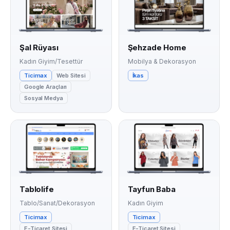
Şal Rüyası
Şehzade Home
Kadın Giyim/Tesettür
Mobilya & Dekorasyon
Ticimax
Web Sitesi
İkas
Google Araçları
Sosyal Medya
Tablolife
Tayfun Baba
Tablo/Sanat/Dekorasyon
Kadın Giyim
Ticimax
Ticimax
E-Ticaret Sitesi
E-Ticaret Sitesi