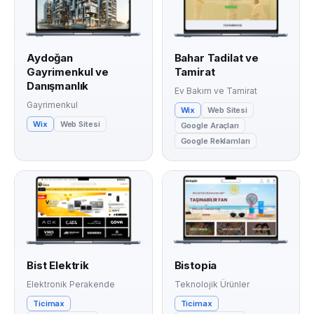
Aydoğan
Bahar Tadilat ve
Gayrimenkul ve
Tamirat
Danışmanlık
Ev Bakım ve Tamirat
Gayrimenkul
Wix
Web Sitesi
Wix
Web Sitesi
Google Araçları
Google Reklamları
Bist Elektrik
Bistopia
Elektronik Perakende
Teknolojik Ürünler
Ticimax
Ticimax