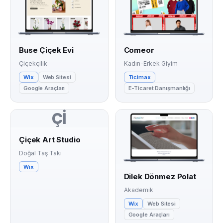
Buse Çiçek Evi
Comeor
Çiçekçilik
Kadın-Erkek Giyim
Wix
Web Sitesi
Ticimax
Google Araçları
E-Ticaret Danışmanlığı
Çİ
Çiçek Art Studio
Doğal Taş Takı
Wix
Dilek Dönmez Polat
Akademik
Wix
Web Sitesi
Google Araçları