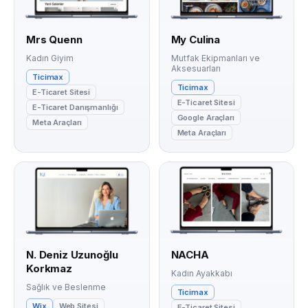
Mrs Quenn
My Culina
Kadın Giyim
Mutfak Ekipmanları ve
Aksesuarları
Ticimax
Ticimax
E-Ticaret Sitesi
E-Ticaret Sitesi
E-Ticaret Danışmanlığı
Google Araçları
Meta Araçları
Meta Araçları
N. Deniz Uzunoğlu
NACHA
Korkmaz
Kadın Ayakkabı
Sağlık ve Beslenme
Ticimax
Wix
Web Sitesi
E-Ticaret Sitesi