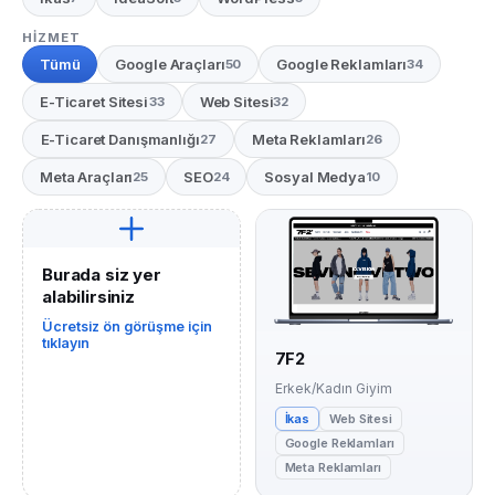
HIZMET
Tümü
Google Araçları
Google Reklamları
50
34
E-Ticaret Sitesi
Web Sitesi
33
32
E-Ticaret Danışmanlığı
Meta Reklamları
27
26
Meta Araçları
SEO
Sosyal Medya
25
24
10
Burada siz yer
alabilirsiniz
Ücretsiz ön görüşme için
tıklayın
7F2
Erkek/Kadın Giyim
İkas
Web Sitesi
Google Reklamları
Meta Reklamları