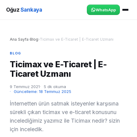
Oğuz
Sarıkaya
WhatsApp
Ana Sayfa
›
Blog
›
Ticimax ve E-Ticaret | E-Ticaret Uzmanı
BLOG
Ticimax ve E-Ticaret | E-
Ticaret Uzmanı
9 Temmuz 2021
5 dk okuma
Güncelleme: 18 Temmuz 2025
İnternetten ürün satmak isteyenler karşısına
sürekli çıkan ticimax ve e-ticaret konusunu
incelediğimiz yazımız ile Ticimax nedir? sizin
için inceledik.