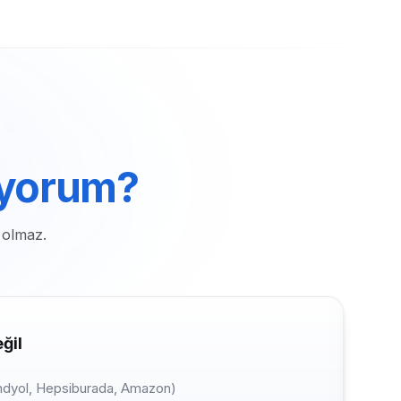
ıyorum?
 olmaz.
ğil
endyol, Hepsiburada, Amazon)