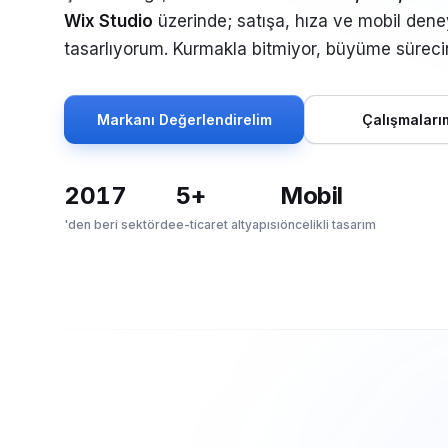
Wix Studio
üzerinde; satışa, hıza ve mobil deney
tasarlıyorum. Kurmakla bitmiyor, büyüme sürec
Markanı Değerlendirelim
Çalışmaları
2017
5+
Mobil
'den beri sektörde
e-ticaret altyapısı
öncelikli tasarım