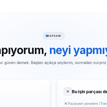
KAPSAM
apıyorum,
neyi yapm
nır güven demek. Baştan açıkça söylerim, sonradan sürpriz
Bu işin parçası de
Pazaryeri yönetimi (Tr