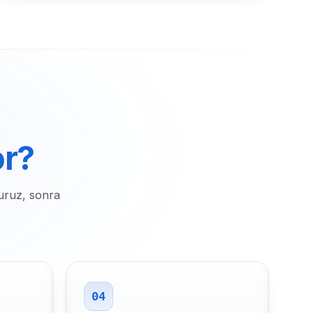
or?
uruz, sonra
04