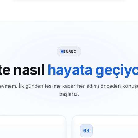
SÜREÇ
te nasıl
hayata geçiy
k sevmem. İlk günden teslime kadar her adımı önceden konuş
başlarız.
03