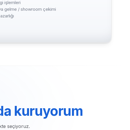
i işlemleri
haya gelme / showroom çekimi
azarlığı
da kuruyorum
kte seçiyoruz.