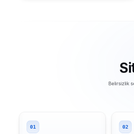
Si
Belirsizli
01
02