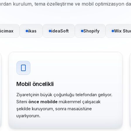
fırdan kurulum, tema özelleştirme ve mobil optimizasyon dah
icimax
ikas
ideaSoft
Shopify
Wix Stu
Mobil öncelikli
Ziyaretçinin büyük çoğunluğu telefondan geliyor.
Siteni
önce mobilde
mükemmel çalışacak
şekilde kuruyorum, sonra masaüstüne
uyarlıyorum.