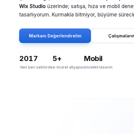
Wix Studio
üzerinde; satışa, hıza ve mobil deney
tasarlıyorum. Kurmakla bitmiyor, büyüme sürec
Markanı Değerlendirelim
Çalışmaları
2017
5+
Mobil
'den beri sektörde
e-ticaret altyapısı
öncelikli tasarım