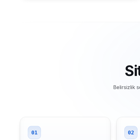
Si
Belirsizli
01
02