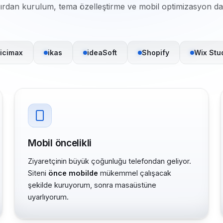
fırdan kurulum, tema özelleştirme ve mobil optimizasyon dah
icimax
ikas
ideaSoft
Shopify
Wix Stu
Mobil öncelikli
Ziyaretçinin büyük çoğunluğu telefondan geliyor.
Siteni
önce mobilde
mükemmel çalışacak
şekilde kuruyorum, sonra masaüstüne
uyarlıyorum.