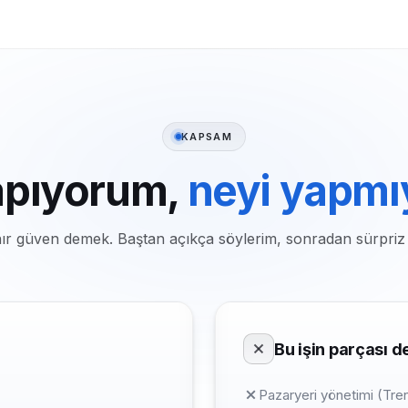
KAPSAM
apıyorum,
neyi yapm
nır güven demek. Baştan açıkça söylerim, sonradan sürpriz
Bu işin parçası de
Pazaryeri yönetimi (Tr