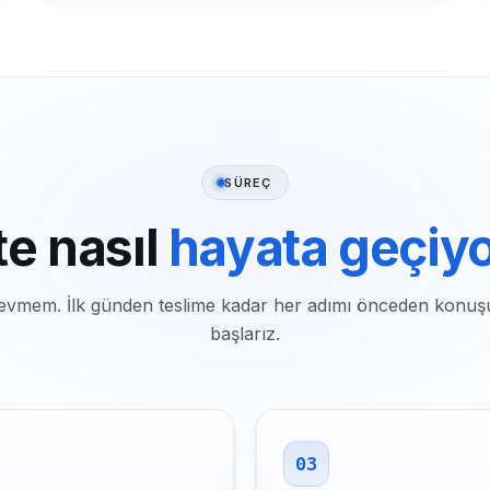
SÜREÇ
te nasıl
hayata geçiy
k sevmem. İlk günden teslime kadar her adımı önceden konuş
başlarız.
03