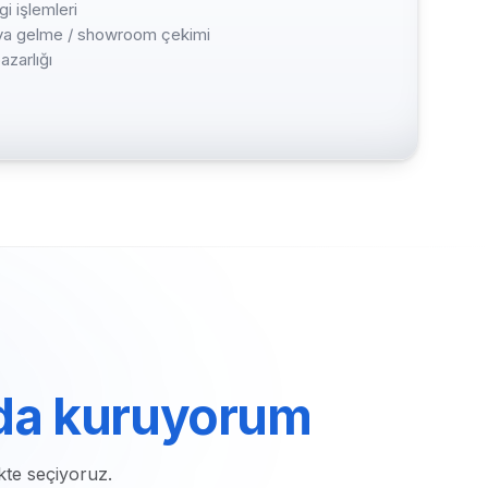
i işlemleri
haya gelme / showroom çekimi
azarlığı
da kuruyorum
kte seçiyoruz.