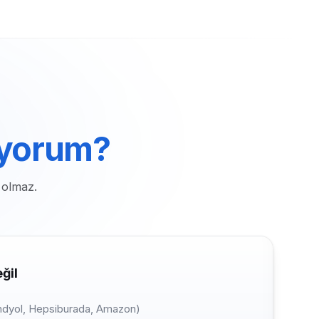
ıyorum?
 olmaz.
ğil
endyol, Hepsiburada, Amazon)