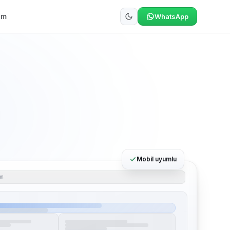
şim
WhatsApp
Mobil uyumlu
om