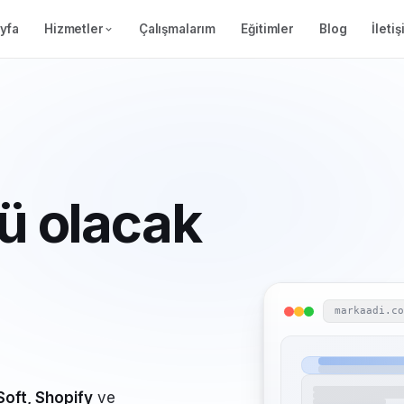
yfa
Hizmetler
Çalışmalarım
Eğitimler
Blog
İleti
ü olacak
markaadi.c
Soft, Shopify
ve