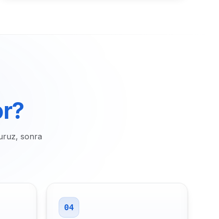
or?
uruz, sonra
04