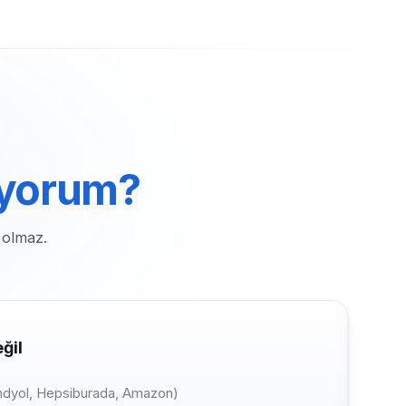
ıyorum?
 olmaz.
ğil
endyol, Hepsiburada, Amazon)