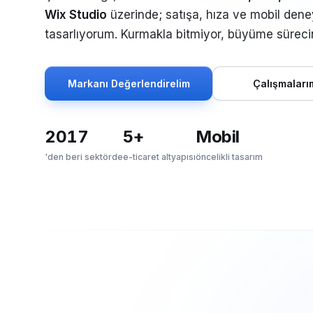
Wix Studio
üzerinde; satışa, hıza ve mobil deney
tasarlıyorum. Kurmakla bitmiyor, büyüme sürec
Markanı Değerlendirelim
Çalışmaları
2017
5+
Mobil
'den beri sektörde
e-ticaret altyapısı
öncelikli tasarım