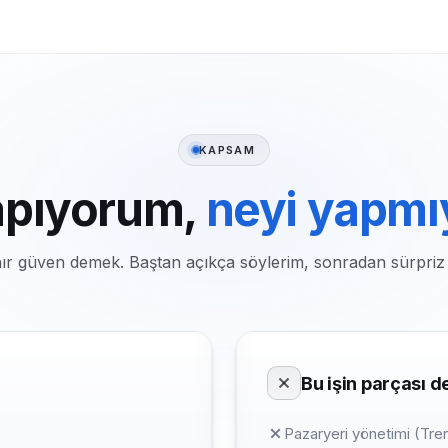
KAPSAM
apıyorum,
neyi yapm
nır güven demek. Baştan açıkça söylerim, sonradan sürpriz
Bu işin parçası de
Pazaryeri yönetimi (Tr