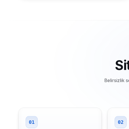
Si
Belirsizli
01
02