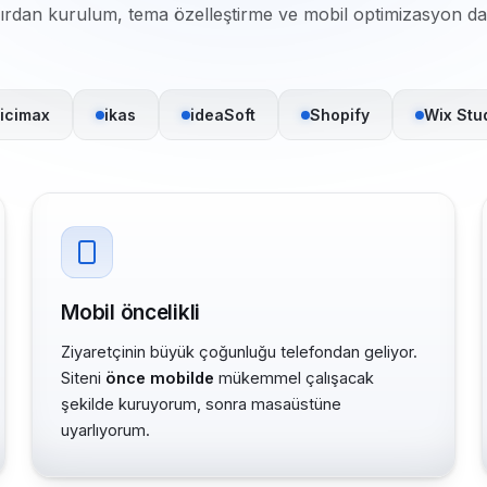
fırdan kurulum, tema özelleştirme ve mobil optimizasyon dah
icimax
ikas
ideaSoft
Shopify
Wix Stu
Mobil öncelikli
Ziyaretçinin büyük çoğunluğu telefondan geliyor.
Siteni
önce mobilde
mükemmel çalışacak
şekilde kuruyorum, sonra masaüstüne
uyarlıyorum.