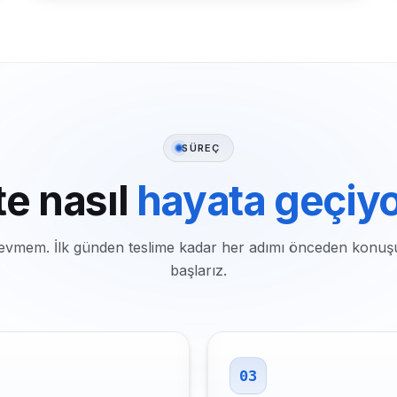
SÜREÇ
te nasıl
hayata geçiy
k sevmem. İlk günden teslime kadar her adımı önceden konuş
başlarız.
03