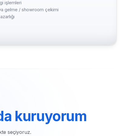
i işlemleri
haya gelme / showroom çekimi
azarlığı
da kuruyorum
kte seçiyoruz.