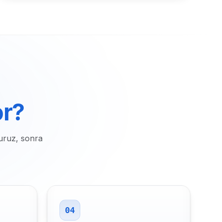
or?
uruz, sonra
04