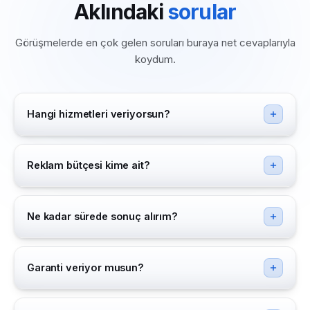
Aklındaki
sorular
Görüşmelerde en çok gelen soruları buraya net cevaplarıyla
koydum.
Hangi hizmetleri veriyorsun?
Meta ve Google reklam yönetimi, SEO, e-ticaret site
kurulumu ve yönetimi (Ticimax, ikas), sosyal medya
Reklam bütçesi kime ait?
yönetimi ve içerik üretimi (foto + video + AI). Markanın
ihtiyacına göre tek hizmet de alabilirsin, tamamını tek
Reklam bütçesi sana aittir
, Meta ve Google'a kendi
elden de yönetebilirim.
hesabından doğrudan ödersin. Ben bütçeyi yönetirim,
Ne kadar sürede sonuç alırım?
harcamam. Yönetim ücreti ile reklam bütçesi her teklifte
ayrı satır olarak yazar, sürpriz yoktur.
Reklamda ilk sinyaller 2-4 haftada gelir ama sağlıklı ölçüm
için
minimum 3 ay
birlikte çalışırız, altında ne reklam ne
Garanti veriyor musun?
SEO doğru değerlendirilemez. Sana "1 ayda ciroyu
patlatırız" diyen varsa oradan uzaklaş.
Ciro garantisi, satış garantisi, "Google'da 1. sıra" garantisi