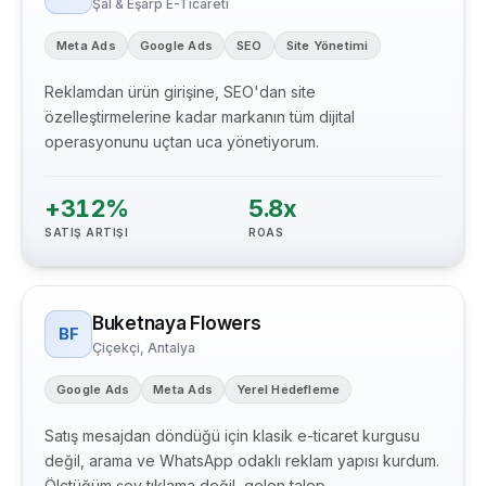
Şal & Eşarp E-Ticareti
Meta Ads
Google Ads
SEO
Site Yönetimi
Reklamdan ürün girişine, SEO'dan site
özelleştirmelerine kadar markanın tüm dijital
operasyonunu uçtan uca yönetiyorum.
+312%
5.8x
SATIŞ ARTIŞI
ROAS
Buketnaya Flowers
BF
Çiçekçi, Antalya
Google Ads
Meta Ads
Yerel Hedefleme
Satış mesajdan döndüğü için klasik e-ticaret kurgusu
değil, arama ve WhatsApp odaklı reklam yapısı kurdum.
Ölçtüğüm şey tıklama değil, gelen talep.