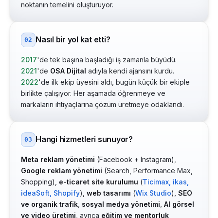
noktanın temelini oluşturuyor.
Nasıl bir yol kat etti?
02
2017
'de tek başına başladığı iş zamanla büyüdü.
2021
'de
OSA Dijital
adıyla kendi ajansını kurdu.
2022
'de ilk ekip üyesini aldı, bugün küçük bir ekiple
birlikte çalışıyor. Her aşamada öğrenmeye ve
markaların ihtiyaçlarına çözüm üretmeye odaklandı.
Hangi hizmetleri sunuyor?
03
Meta reklam yönetimi
(Facebook + Instagram),
Google reklam yönetimi
(Search, Performance Max,
Shopping),
e-ticaret site kurulumu
(
Ticimax, ikas,
ideaSoft, Shopify
),
web tasarımı
(
Wix Studio
),
SEO
ve organik trafik
,
sosyal medya yönetimi
,
AI görsel
ve video üretimi
, ayrıca
eğitim ve mentorluk